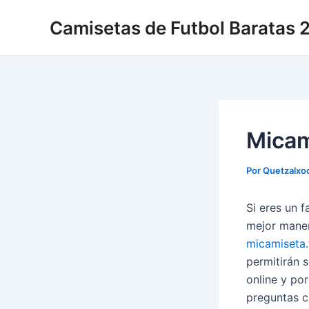
Ir
Camisetas de Futbol Baratas
al
contenido
Micam
Por
Quetzalxoc
Si eres un f
mejor maner
micamiseta.
permitirán s
online y po
preguntas c