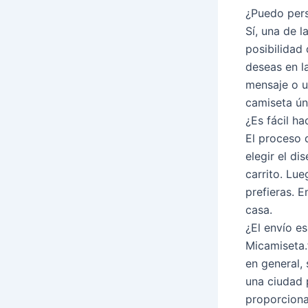
¿Puedo pers
Sí, una de l
posibilidad
deseas en l
mensaje o u
camiseta úni
¿Es fácil h
El proceso 
elegir el di
carrito. Lu
prefieras. E
casa.
¿El envío e
Micamiseta.
en general, 
una ciudad p
proporcion