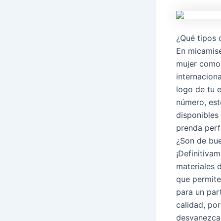
¿Qué tipos 
En micamise
mujer como 
internacion
logo de tu 
número, est
disponibles
prenda perf
¿Son de bue
¡Definitiva
materiales 
que permite
para un par
calidad, po
desvanezcan