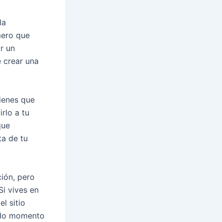
la
mero que
r un
e crear una
tienes que
rlo a tu
que
ta de tu
ión, pero
Si vives en
l sitio
odo momento