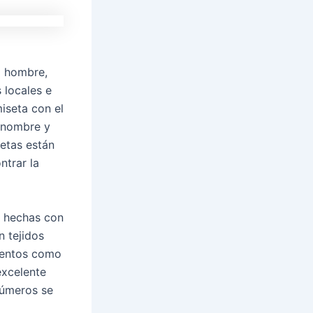
a hombre,
 locales e
iseta con el
 nombre y
etas están
ntrar la
n hechas con
n tejidos
mientos como
excelente
números se