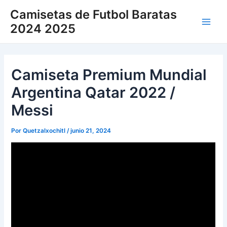
Ir
Camisetas de Futbol Baratas
al
2024 2025
Main
contenido
Men
Camiseta Premium Mundial
Argentina Qatar 2022 /
Messi
Por
Quetzalxochitl
/
junio 21, 2024